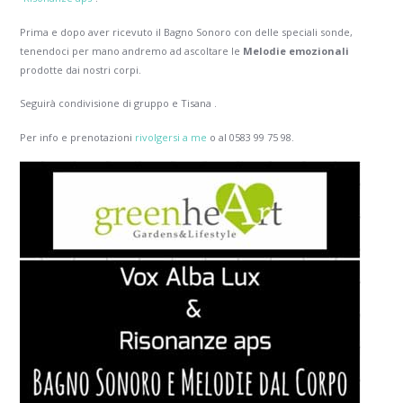
Prima e dopo aver ricevuto il Bagno Sonoro con delle speciali sonde,
tenendoci per mano andremo ad ascoltare le
Melodie emozionali
prodotte dai nostri corpi.
Seguirà condivisione di gruppo e Tisana .
Per info e prenotazioni
rivolgersi a me
o al 0583 99 75 98.