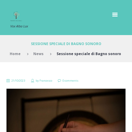
Vox Alba Lux
SESSIONE SPECIALE DI BAGNO SONORO
Home
News
Sessione speciale di Bagno sonoro
21/10/2023
by
Francesco
0 comments