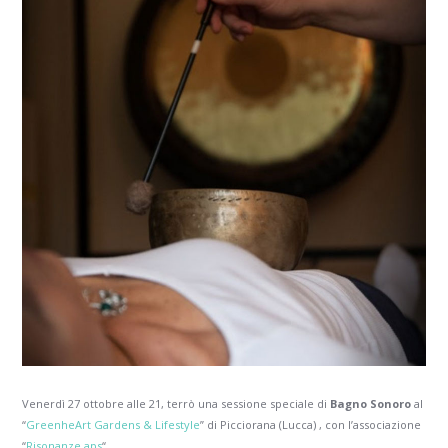
Venerdì 27 ottobre alle 21, terrò una sessione speciale di
Bagno Sonoro
al
“
GreenheArt Gardens & Lifestyle
” di Picciorana (Lucca) , con l’associazione
“
Risonanze aps
“.