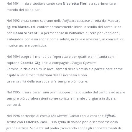
Nel 1991 inizia a studiare canto con
Nicoletta Fiori
e a sperimentare il
mondo dei piano bar.
Nel 1992 entra come soprano nella
Polifonica Lucchese
diretta dal Maestro
Egisto Matteucci
, contemporaneamente inizia lo studio del canto lirico
con
Paola Vincenti
; la permanenza in Polifonica durerà per venti anni,
esibendosi con essa anche come solista, in Italia e all’estero, in concerti di
musica sacra e operistica.
Nel 1994 scopre il mondo dell’operetta e per quattro anni canta con il
soprano
Cosetta Gigli
nella compagnia
L’Allegra Operetta
.
Romina inizia a esibirsi in locali famosi della Versilia e a partecipare come
ospite a varie manifestazioni della Lucchesia e non.
La versatilità della sua voce si fa sempre più notare.
Nel 1995 inizia a dare i suoi primi supporti nello studio del canto e ad avere
sempre più collaborazioni come corista e membro di giuria in diversi
concorsi.
Nel 1996 partecipa al
Premio Mia Martini Giovani
con la canzone
Riflessi
,
scritta con
Federico Rosi
, il suo grido di dolore per la scomparsa della
grande artista. Si piazza sul podio (ricevendo anche gli apprezzamenti di