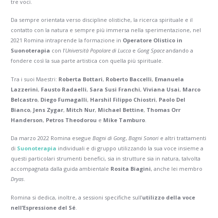
tre voci.
Da sempre orientata verso discipline olistiche, la ricerca spirituale e il
contatto con la natura e sempre più immersa nella sperimentazione, nel
2021 Romina intraprende la formazione in
Operatore Olistico in
Suonoterapia
con l’
Università Popolare di Lucca
e
Gong Space
andando a
fondere così la sua parte artistica con quella più spirituale.
Tra i suoi Maestri:
Roberta Bottari
,
Roberto Baccelli
,
Emanuela
Lazzerini
,
Fausto Radaelli
,
Sara Susi Franchi
,
Viviana Usai
,
Marco
Belcastro
,
Diego Fumagalli
,
Harshil Filippo Chiostri
,
Paolo Del
Bianco
,
Jens Zygar
,
Mitch Nur
,
Michael Bettine
,
Thomas Orr
Handerson
,
Petros Theodorou
e
Mike Tamburo
.
Da marzo 2022 Romina esegue
Bagni di Gong
,
Bagni Sonori
e altri trattamenti
di
Suonoterapia
individuali e di gruppo utilizzando la sua voce insieme a
questi particolari strumenti benefici, sia in strutture sia in natura, talvolta
accompagnata dalla guida ambientale
Rosita Biagini
, anche lei membro
Dryas
.
Romina si dedica, inoltre, a sessioni specifiche sull’
utilizzo della voce
nell’Espressione del Sé
.