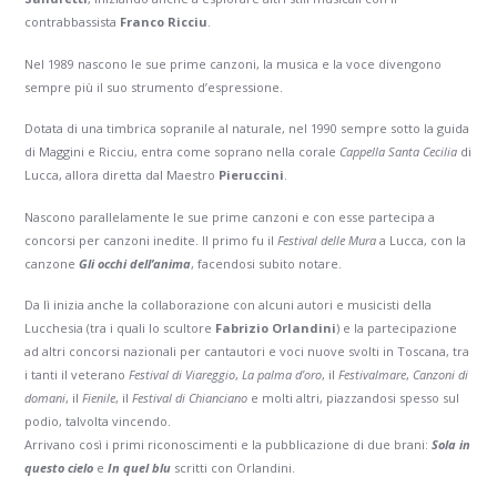
contrabbassista
Franco Ricciu
.
Nel 1989 nascono le sue prime canzoni, la musica e la voce divengono
sempre più il suo strumento d’espressione.
Dotata di una timbrica sopranile al naturale, nel 1990 sempre sotto la guida
di Maggini e Ricciu, entra come soprano nella corale
Cappella Santa Cecilia
di
Lucca, allora diretta dal Maestro
Pieruccini
.
Nascono parallelamente le sue prime canzoni e con esse partecipa a
concorsi per canzoni inedite. Il primo fu il
Festival delle Mura
a Lucca, con la
canzone
Gli occhi dell’anima
, facendosi subito notare.
Da lì inizia anche la collaborazione con alcuni autori e musicisti della
Lucchesia (tra i quali lo scultore
Fabrizio Orlandini
) e la partecipazione
ad altri concorsi nazionali per cantautori e voci nuove svolti in Toscana, tra
i tanti il veterano
Festival di Viareggio
,
La palma d’oro
, il
Festivalmare
,
Canzoni di
domani
, il
Fienile
, il
Festival di Chianciano
e molti altri, piazzandosi spesso sul
podio, talvolta vincendo.
Arrivano così i primi riconoscimenti e la pubblicazione di due brani:
Sola in
questo cielo
e
In quel blu
scritti con Orlandini.