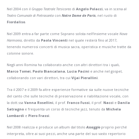
Nel 2004 con il
Gruppo Teatrale Tersicoreo
di
Angelo Polacci
, va in scena al
Teatro Comunale di Pietrasanta
con
Notre Dame de Paris
, nel ruolo di
Fiordaliso
.
Nel 2009 entra a far parte come Soprano solista nell’Insieme vocale
Nova
Harmonia
, diretto da
Paola Vincenti
nel quale resterà fino al 2017,
tenendo numerosi concerti di musica sacra, operistica e musiche tratte da
colonne sonore.
Negli anni Romina ha collaborato anche con altri direttori tra i quali,
Marco Tomei
,
Paolo Biancalana
,
Lucia Pacini
e anche nel gospel,
collaborando con vari direttori, tra cui
Vijai Pierallini
.
Tra il 2007 e il 2009 fa altre esperienze formative sia sulle nuove tecniche
del canto che sulle tecniche di preservazione e riabilitazione vocale, con
la dott.ssa
Vanna Rosellini
, il prof.
Franco Fussi
, il prof.
Nacci
e
Danila
Satragno
e frequenta un corso di tecniche jazz, tenuto da
Michela
Lombardi
e
Piero Frassi
.
Nel 2008 realizza e produce un album dal titolo
Assaggio
proprio perché
interpreta, oltre ai suoi pezzi, anche una parte del suo vasto repertorio