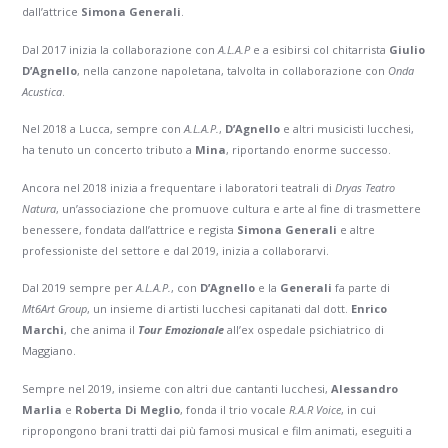
dall’attrice
Simona Generali
.
Dal 2017 inizia la collaborazione con
A.L.A.P
e a esibirsi col chitarrista
Giulio
D’Agnello
, nella canzone napoletana, talvolta in collaborazione con
Onda
Acustica
.
Nel 2018 a Lucca, sempre con
A.L.A.P.
,
D’Agnello
e altri musicisti lucchesi,
ha tenuto un concerto tributo a
Mina
, riportando enorme successo.
Ancora nel 2018 inizia a frequentare i laboratori teatrali di
Dryas Teatro
Natura
, un’associazione che promuove cultura e arte al fine di trasmettere
benessere, fondata dall’attrice e regista
Simona Generali
e altre
professioniste del settore e dal 2019, inizia a collaborarvi.
Dal 2019 sempre per
A.L.A.P.
, con
D’Agnello
e la
Generali
fa parte di
Mt6Art Group
, un insieme di artisti lucchesi capitanati dal dott.
Enrico
Marchi
, che anima il
Tour Emozionale
all’ex ospedale psichiatrico di
Maggiano.
Sempre nel 2019, insieme con altri due cantanti lucchesi,
Alessandro
Marlia
e
Roberta Di Meglio
, fonda il trio vocale
R.A.R Voice
, in cui
ripropongono brani tratti dai più famosi musical e film animati, eseguiti a