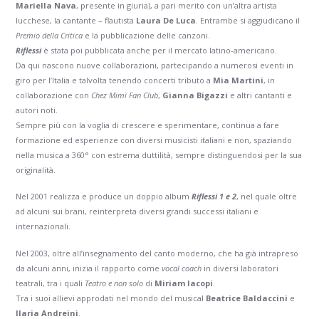
Mariella Nava
, presente in giuria), a pari merito con un’altra artista
lucchese, la cantante – flautista
Laura De Luca
. Entrambe si aggiudicano il
Premio della Critica
e la pubblicazione delle canzoni.
Riflessi
è stata poi pubblicata anche per il mercato latino-americano.
Da qui nascono nuove collaborazioni, partecipando a numerosi eventi in
giro per l’Italia e talvolta tenendo concerti tributo a
Mia Martini
, in
collaborazione con
Chez Mimì Fan Club
,
Gianna Bigazzi
e altri cantanti e
autori noti.
Sempre più con la voglia di crescere e sperimentare, continua a fare
formazione ed esperienze con diversi musicisti italiani e non, spaziando
nella musica a 360° con estrema duttilità, sempre distinguendosi per la sua
originalità.
Nel 2001 realizza e produce un doppio album
Riflessi 1 e 2
, nel quale oltre
ad alcuni sui brani, reinterpreta diversi grandi successi italiani e
internazionali.
Nel 2003, oltre all’insegnamento del canto moderno, che ha già intrapreso
da alcuni anni, inizia il rapporto come
vocal coach
in diversi laboratori
teatrali, tra i quali
Teatro e non solo
di
Miriam Iacopi
.
Tra i suoi allievi approdati nel mondo del musical
Beatrice Baldaccini
e
Ilaria Andreini
.