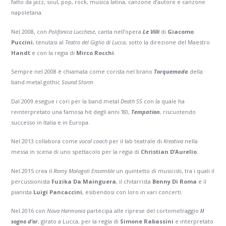
fatto da jazz, soul, pop, rock, musica latina, canzone d’autore e canzone
napoletana.
Nel 2008, con
Polifonica Lucchese
, canta nell’opera
Le Villi
di
Giacomo
Puccini
, tenutasi al
Teatro del Giglio di Lucca
, sotto la direzione del Maestro
Handt
e con la regia di
Mirco Rocchi
.
Sempre nel 2008 è chiamata come corista nel brano
Torquemada
della
band metal gothic
Sound Storm
.
Dal 2009 esegue i cori per la band metal
Death SS
con la quale ha
reinterpretato una famosa hit degli anni ’80,
Tempation
, riscuotendo
successo in Italia e in Europa.
Nel 2013 collabora come
vocal coach
per il lab teatrale di
Kreativa
nella
messa in scena di uno spettacolo per la regia di
Christian D’Aurelio
.
Nel 2015 crea il
Romy Malagoli Ensemble
un quintetto di musicisti, tra i quali il
percussionista
Fuzika Da Mainguera
, il chitarrista
Benny Di Roma
e il
pianista
Luigi Pancaccini
, esibendosi con loro in vari concerti.
Nel 2016 con
Nova Harmonia
partecipa alle riprese del cortometraggio
Il
sogno d’or
, girato a Lucca, per la regia di
Simone Rabassini
e interpretato